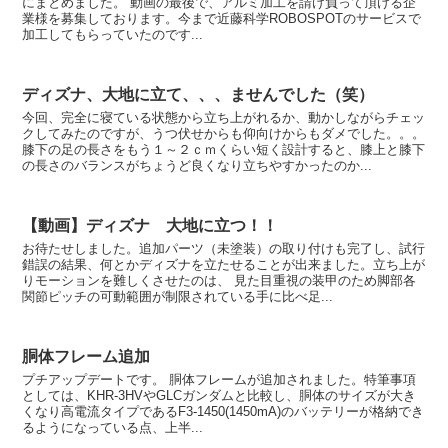
にまとめました。 動画の最後で、アルミ加工を請け負って頂ける企
業様を募集しております。今まで近藤科学ROBOSPOTのサービスで
加工してもらっていたのです...
ディズナ、大地に立て、、、ませんでした（笑）
今回、完全に寝ている状態から立ち上がれるか、動かしながらチェッ
クしてみたのですが、うつ伏せからも仰向けからもダメでした。。。
膝下の足の長さをもう１～２ｃｍくらい短く設計すると、膝上と膝下
の長さのバランスがちょうど良くなり立ちやすかったのか...
【動画】ディズナ 大地に立つ！！
お待たせしました。追加パーツ（未塗装）の取り付けも完了し、試行
錯誤の結果、何とかディズナを立たせることが出来ました。立ち上が
りモーションを難しくさせたのは、 見た目重視の装甲のため脚部各
関節ピッチの可動範囲が制限されている手に比べ足...
胴体フレーム追加
プチアップデートです。 胴体フレームが追加されました。特筆事項
としては、KHR-3HVやGLCガンダムと比較し、胴体のサイズが大き
くなり高電流タイプであるF3-1450(1450mA)のバッテリーが格納でき
るようになっている点、上半...