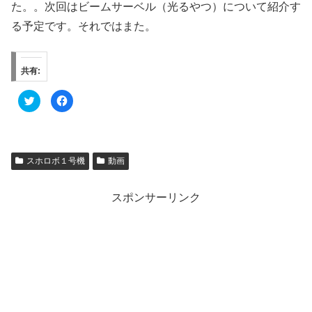
た。。次回はビームサーベル（光るやつ）について紹介す
る予定です。それではまた。
共有:
ク
F
リ
a
ッ
c
ク
e
し
b
て
o
T
o
w
k
スホロボ１号機
動画
i
で
t
共
t
有
e
す
スポンサーリンク
r
る
で
に
共
は
有
ク
(
リ
新
ッ
し
ク
い
し
ウ
て
ィ
く
ン
だ
ド
さ
ウ
い
で
(