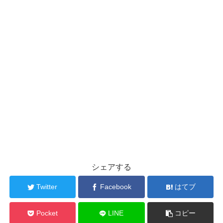
開
新
き
し
ま
い
す
ウ
)
ィ
ン
ド
ウ
で
開
き
ま
す
)
シェアする
Twitter
Facebook
はてブ
Pocket
LINE
コピー